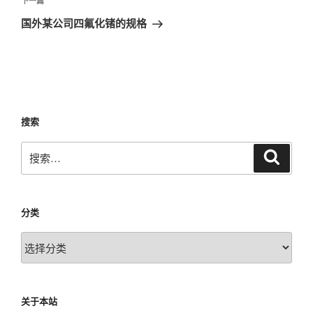
下
下一篇
章
一
国外某公司四氟化锗的规格
篇
文
章
搜索
搜
搜
索
索：
分类
分
类
关于本站