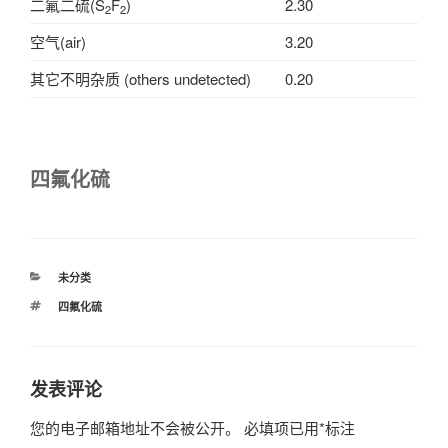
二氟二硫(S
F
)
2.30
2
2
空气(air)
3.20
其它不明杂质 (others undetected)
0.20
四氟化硫
分
未分类
类
标
四氟化硫
签
发表评论
您的电子邮箱地址不会被公开。
必填项已用
*
标注