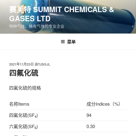
跳
赛美特 SUMMIT CHEMICALS &
至
GASES LTD
内
容
特种气体、稀有气体的专业企业
菜单
发
2021年11月23日
由
TJSGJL
布
四氟化硫
于
四氟化硫的规格
名称Items
成分Indices（%）
四氟化硫(SF
)
94
4
六氟化硫(SF
)
0.30
6