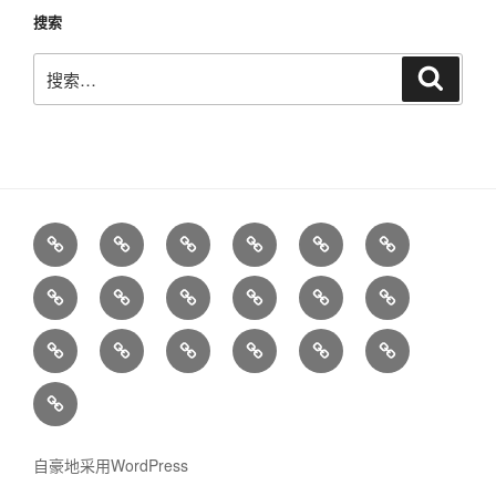
搜索
搜
搜
索
索：
关
气
行
博
氟
氮
于
体
业
客
化
的
乙
一
干
空
氯
未
赛
产
新
物
氧
烯，
氧
冰
气
化
分
美
品
闻
（六
化
气
特
气
萤
气
寻
丁
化
分
物
类
特
目
氟
物
瓶
种
体
石
体
求
烯
碳，
离
和
化
录
化
（一
联
与
气
技
（氟
运
的
和
二
产
硫
工
硫，
氧
系
压
体
术
石）
输
气
甲
氧
品
化
科
四
化
方
力
性
与
和
体
烷
化
（氦
物
技
氟
二
自豪地采用WordPress
式
容
质
市
进
设
碳
气，
气
who
化
氮，