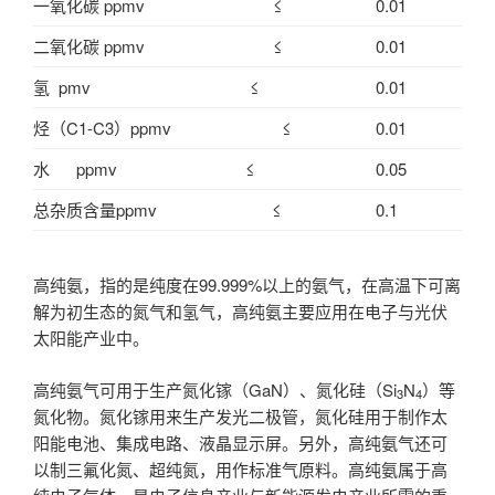
一氧化碳 ppmv ≤
0.01
二氧化碳 ppmv ≤
0.01
氢 pmv ≤
0.01
烃（C1-C3）ppmv ≤
0.01
水 ppmv ≤
0.05
总杂质含量ppmv ≤
0.1
高纯氨，指的是纯度在99.999%以上的氨气，在高温下可离
解为初生态的氮气和氢气，高纯氨主要应用在电子与光伏
太阳能产业中。
高纯氨气可用于生产氮化镓（GaN）、氮化硅（Si
N
）等
3
4
氮化物。氮化镓用来生产发光二极管，氮化硅用于制作太
阳能电池、集成电路、液晶显示屏。另外，高纯氨气还可
以制三氟化氮、超纯氮，用作标准气原料。高纯氨属于高