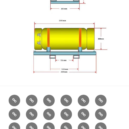
关
气
行
博
氟
氮
于
体
业
客
化
的
乙
一
干
空
氯
未
赛
产
新
物
氧
烯，
氧
冰
气
化
分
美
品
闻
（六
化
气
特
气
萤
气
寻
丁
化
分
物
类
特
目
氟
物