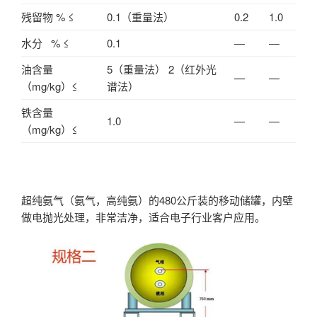
残留物 % ≤
0.1（重量法）
0.2
1.0
水分 % ≤
0.1
—
—
油含量
5（重量法） 2（红外光
—
—
（mg/kg）≤
谱法）
铁含量
1.0
—
—
（mg/kg）≤
超纯氨气（氨气，高纯氨）的480公斤装的移动储罐，内壁
做电抛光处理，非常洁净，适合电子行业客户应用。