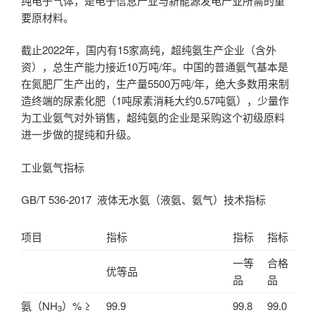
纯电子气体，是电子信息产业与新能源发电产业所需的重
要原材料。
截止2022年，国内有15家高纯，超纯氨生产企业（含外
资），总生产能力接近10万吨/年。中国的普通氨气基本是
在氮肥厂生产出的，生产量5500万吨/年，绝大多数用来制
造终端的尿素化肥（1吨尿素消耗大约0.57吨氨），少量作
为工业氨气对外销售，超纯氨的企业是采购这个初级原料
进一步做的提纯和升级。
工业氨气指标
GB/T 536-2017 液体无水氨（液氨、氨气）技术指标
项目
指标
指标
指标
一等
合格
优等品
品
品
氨（NH
）% ≥
99.9
99.8
99.0
3