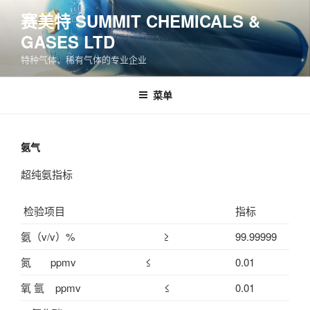
跳
赛美特 SUMMIT CHEMICALS &
至
GASES LTD
内
容
特种气体、稀有气体的专业企业
菜单
氨气
超纯氨指标
检验项目
指标
氨（v/v）% ≥
99.99999
氮 ppmv ≤
0.01
氧 氩 ppmv ≤
0.01